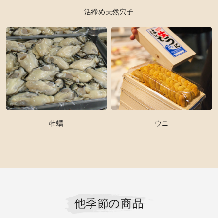
活締め天然穴子
牡蠣
ウニ
他季節の商品