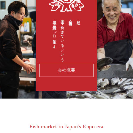
気概と目的意識のプロ集団です。
日本の食を支えているという
漁師・卸・小売店は、
私達
会社概要
Fish market in Japan's Enpo era