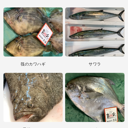
筏のカワハギ
サワラ