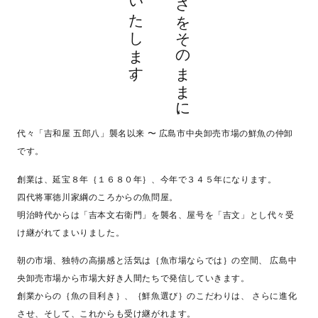
お届けいたします。
旬の美味しさをそのままに、
代々「吉和屋 五郎八」襲名以来 〜
広島市中央卸売市場の鮮魚の仲卸
です。
創業は、延宝８年｛１６８０年｝、今年で３４５年になります。
四代将軍徳川家綱のころからの魚問屋。
明治時代からは「吉本文右衛門」を襲名、屋号を「吉文」とし代々受
け継がれてまいりました。
朝の市場、独特の高揚感と活気は｛魚市場ならでは｝の空間、
広島中
央卸売市場から市場大好き人間たちで発信していきます。
創業からの｛魚の目利き｝、｛鮮魚選び｝のこだわりは、
さらに進化
させ、そして、これからも受け継がれます。