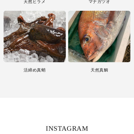
天然ヒラメ
マナガツオ
活締め真蛸
天然真鯛
INSTAGRAM