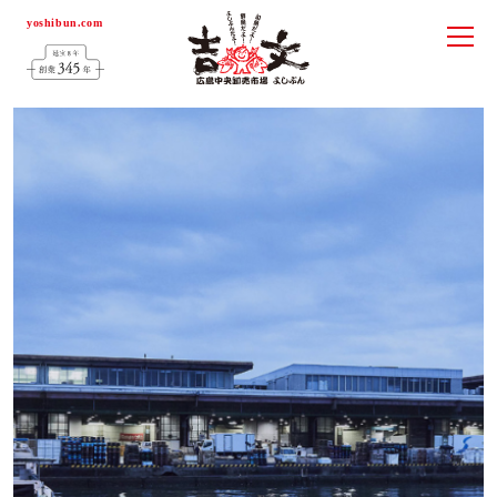
yoshibun.com
メニ