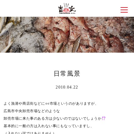
メニ
日常風景
2010.04.22
よく漁港や商店街などに○○市場というのがありますが、
広島市中央卸売市場などのような
卸売市場に来た事のある方は少ないのではないでしょうか
基本的に一般の方は入れない事にもなっていますし、
（入れない訳ではありません）