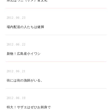
県北はワニ（サメ）食文化
2012 . 06 . 23
場内配送の人たちは健脚
2012 . 06 . 22
新物！広島産小イワシ
2012 . 06 . 21
街には街の漁師がいる。
2012 . 06 . 19
特大！サザエはぜひお刺身で