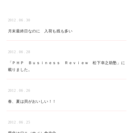
2012 . 06 . 30
月末最終日なのに 入荷も残も多い
2012 . 06 . 28
「ＰＨＰ Ｂｕｓｉｎｅｓｓ Ｒｅｖｉｅｗ 松下幸之助塾」に
載りました。
2012 . 06 . 26
春、夏は貝がおいしい！！
2012 . 06 . 25