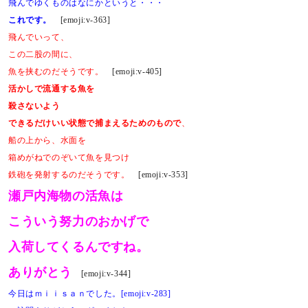
飛んでゆくものはなにかというと・・・
これです。
[emoji:v-363]
飛んでいって、
この二股の間に、
魚を挟むのだそうです。
[emoji:v-405]
活かしで流通する魚を
殺さないよう
できるだけいい状態で捕まえるためのもので
、
船の上から、水面を
箱めがねでのぞいて魚を見つけ
鉄砲を発射するのだそうです。
[emoji:v-353]
瀬戸内海物の活魚は
こういう努力のおかげで
入荷してくるんですね。
ありがとう
[emoji:v-344]
今日はｍｉｉｓａｎでした。[emoji:v-283]