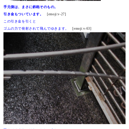
手元側は、まさに鉄砲そのもの。
引き金もついています。
[emoji:v-27]
この引き金を引くと
ゴムの力で発射されて飛んでゆきます。
[emoji:v-63]