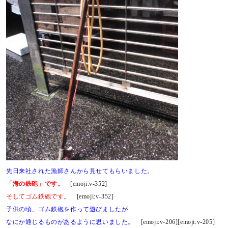
先日来社された漁師さんから見せてもらいました。
「海の鉄砲」です。
[emoji:v-352]
そしてゴム鉄砲です。
[emoji:v-352]
子供の頃、ゴム鉄砲を作って遊びましたが
なにか通じるものがあるように思いました。
[emoji:v-206][emoji:v-205]