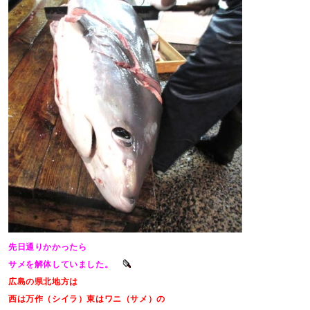
先日通りかかったら
サメを解体していました。
広島の県北地方は
西は万作（シイラ）東はワニ（サメ）の