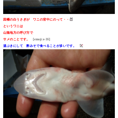
因幡の白うさぎが ワニの背中にのって・・
というワニは
山陰地方の呼び方で
サメのことです。
[emoji:e-16]
湯ぶきにして 酢みそで食べることが多いです。