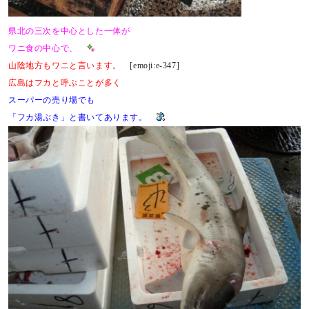
県北の三次を中心とした一体が
ワニ食の中心で、
山陰地方もワニと言います。
[emoji:e-347]
広島はフカと呼ぶことが多く
スーパーの売り場でも
「フカ湯ぶき」と書いてあります。